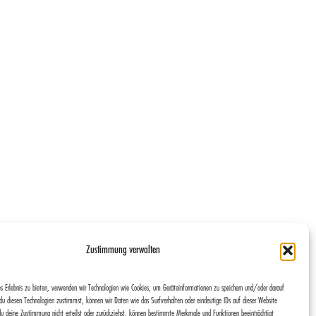
Zustimmung verwalten
NÄCHSTER
haider
s Erlebnis zu bieten, verwenden wir Technologien wie Cookies, um Geräteinformationen zu speichern und/oder darauf
u diesen Technologien zustimmst, können wir Daten wie das Surfverhalten oder eindeutige IDs auf dieser Website
du deine Zustimmung nicht erteilst oder zurückziehst, können bestimmte Merkmale und Funktionen beeinträchtigt