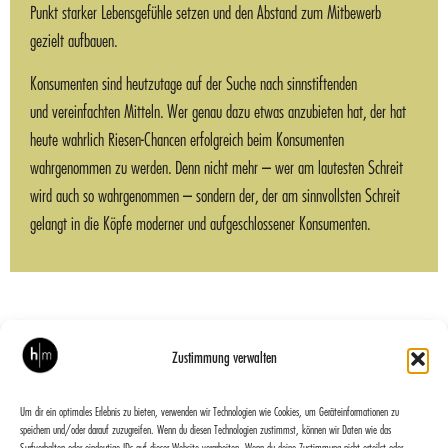
Punkt starker Lebensgefühle setzen und den Abstand zum Mitbewerb
gezielt aufbauen.
Konsumenten sind heutzutage auf der Suche nach sinnstiftenden
und vereinfachten Mitteln. Wer genau dazu etwas anzubieten hat, der hat
heute wahrlich Riesen-Chancen erfolgreich beim Konsumenten
wahrgenommen zu werden. Denn nicht mehr – wer am lautesten Schreit
wird auch so wahrgenommen – sondern der, der am sinnvollsten Schreit
gelangt in die Köpfe moderner und aufgeschlossener Konsumenten.
Zustimmung verwalten
VORIGER
NÄCHSTER
Stainless
extrunet
Um dir ein optimales Erlebnis zu bieten, verwenden wir Technologien wie Cookies, um Geräteinformationen zu
speichern und/oder darauf zuzugreifen. Wenn du diesen Technologien zustimmst, können wir Daten wie das