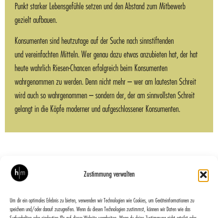
Punkt starker Lebensgefühle setzen und den Abstand zum Mitbewerb
gezielt aufbauen.
Konsumenten sind heutzutage auf der Suche nach sinnstiftenden
und vereinfachten Mitteln. Wer genau dazu etwas anzubieten hat, der hat
heute wahrlich Riesen-Chancen erfolgreich beim Konsumenten
wahrgenommen zu werden. Denn nicht mehr – wer am lautesten Schreit
wird auch so wahrgenommen – sondern der, der am sinnvollsten Schreit
gelangt in die Köpfe moderner und aufgeschlossener Konsumenten.
Zustimmung verwalten
VORIGER
NÄCHSTER
Staplerprofi
Filzmoser
Um dir ein optimales Erlebnis zu bieten, verwenden wir Technologien wie Cookies, um Geräteinformationen zu
speichern und/oder darauf zuzugreifen. Wenn du diesen Technologien zustimmst, können wir Daten wie das