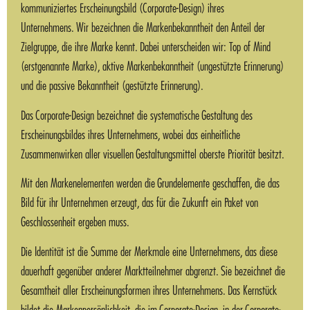
kommuniziertes Erscheinungsbild (Corporate-Design) ihres
Unternehmens. Wir bezeichnen die Markenbekanntheit den Anteil der
Zielgruppe, die ihre Marke kennt. Dabei unterscheiden wir: Top of Mind
(erstgenannte Marke), aktive Markenbekanntheit (ungestützte Erinnerung)
und die passive Bekanntheit (gestützte Erinnerung).
Das Corporate-Design bezeichnet die systematische Gestaltung des
Erscheinungsbildes ihres Unternehmens, wobei das einheitliche
Zusammenwirken aller visuellen Gestaltungsmittel oberste Priorität besitzt.
Mit den Markenelementen werden die Grundelemente geschaffen, die das
Bild für ihr Unternehmen erzeugt, das für die Zukunft ein Paket von
Geschlossenheit ergeben muss.
Die Identität ist die Summe der Merkmale eine Unternehmens, das diese
dauerhaft gegenüber anderer Marktteilnehmer abgrenzt. Sie bezeichnet die
Gesamtheit aller Erscheinungsformen ihres Unternehmens. Das Kernstück
bildet die Markenpersönlichkeit, die im Corporate-Design, in der Corporate-