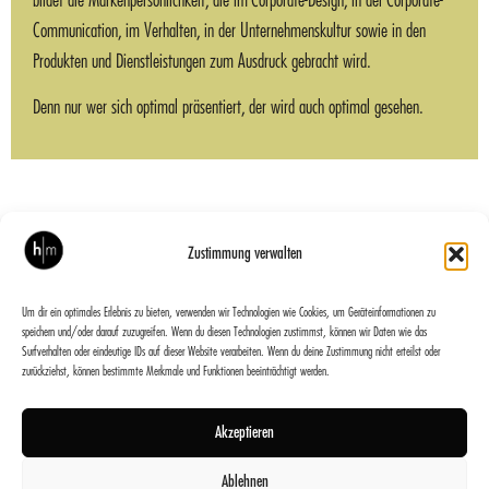
Communication, im Verhalten, in der Unternehmenskultur sowie in den
Produkten und Dienstleistungen zum Ausdruck gebracht wird.
Denn nur wer sich optimal präsentiert, der wird auch optimal gesehen.
Zustimmung verwalten
VORIGER
NÄCHSTER
extrupart
extrunet Mappe
Um dir ein optimales Erlebnis zu bieten, verwenden wir Technologien wie Cookies, um Geräteinformationen zu
speichern und/oder darauf zuzugreifen. Wenn du diesen Technologien zustimmst, können wir Daten wie das
Surfverhalten oder eindeutige IDs auf dieser Website verarbeiten. Wenn du deine Zustimmung nicht erteilst oder
zurückziehst, können bestimmte Merkmale und Funktionen beeinträchtigt werden.
Akzeptieren
© hm-werbung.at, 2022
Ablehnen